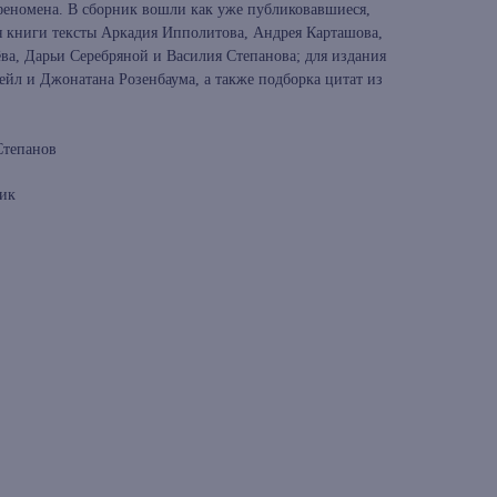
феномена. В сборник вошли как уже публиковавшиеся,
я книги тексты Аркадия Ипполитова, Андрея Карташова,
ва, Дарьи Серебряной и Василия Степанова; для издания
ейл и Джонатана Розенбаума, а также подборка цитат из
Степанов
ник