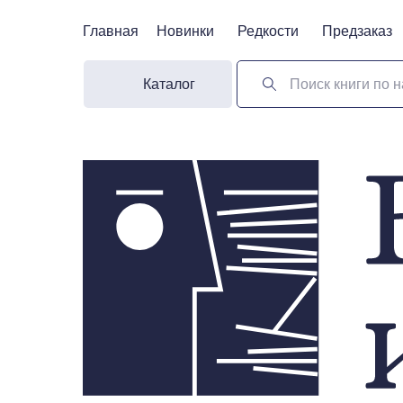
Главная
Главная
Новинки
Новинки
Редкости
Редкости
Предзаказ
Предзаказ
Каталог
Поиск книги по н