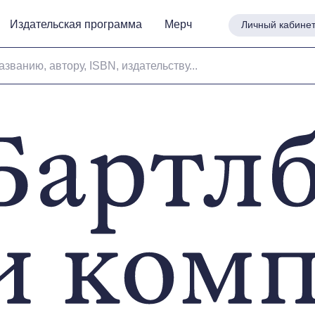
Издательская программа
Издательская программа
Мерч
Мерч
Личный кабине
Личный кабине
азванию, автору, ISBN, издательству...