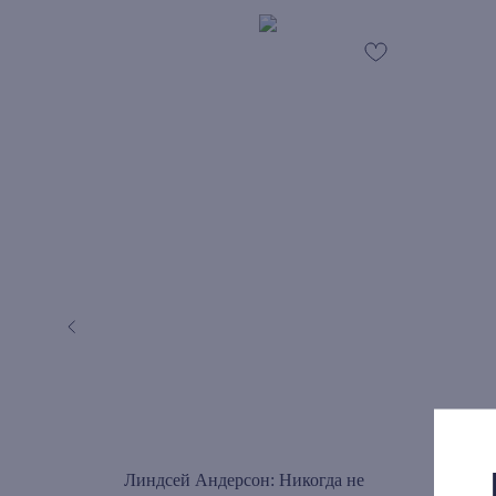
ская
Линдсей Андерсон: Никогда не
Родж