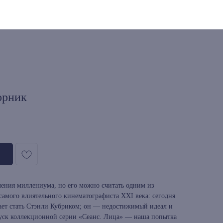
орник
ления миллениума, но его можно считать одним из
самого влиятельного кинематографиста XXI века: сегодня
ает стать Стэнли Кубриком; он — недостижимый идеал и
пуск коллекционной серии «Сеанс. Лица» — наша попытка