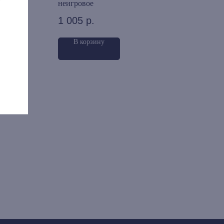
неигровое
№8
1 005
р.
96
В корзину