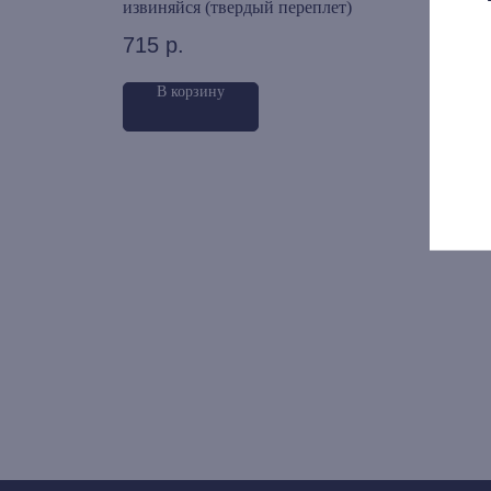
извиняйся (твердый переплет)
Инте
кино
715
р.
790
В корзину