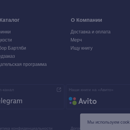
Каталог
О Компании
винки
Доставка и оплата
кости
Мерч
ор Бартлби
Ищу книгу
дзаказ
ательская программа
m-канал
Наши книги на «Авито»
Мы используем сooki
итика конфиденциальности
Договор оферты