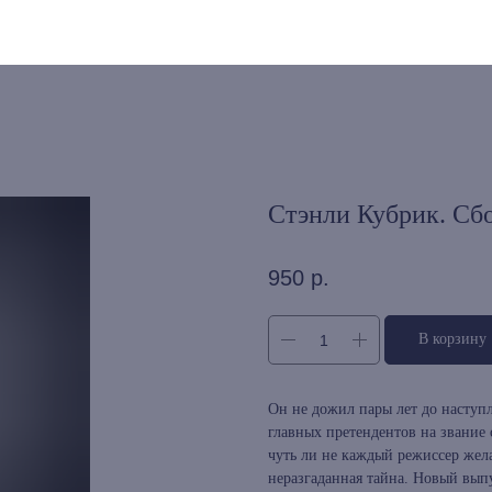
Стэнли Кубрик. Сб
950
р.
В корзину
Он не дожил пары лет до наступ
главных претендентов на звание 
чуть ли не каждый режиссер жел
неразгаданная тайна. Новый вы