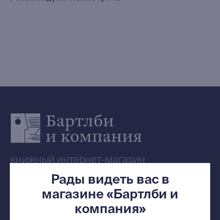
Выбор Бартлби
Предзаказ
Издательская программа
О Компании
Доставка и оплата
Мерч
Ищу книгу
Контакты
+7 (921) 636-19-84
bartleby.sales@gmail.com
Рады видеть вас в
магазине «Бартлби и
компания»
Сообщество ВКонтакте