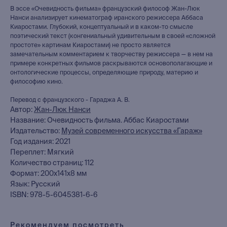
В эссе «Очевидность фильма» французский философ Жан-Люк
Нанси анализирует кинематограф иранского режиссера Аббаса
Киаростами. Глубокий, концептуальный и в каком-то смысле
поэтический текст (конгениальный удивительным в своей «сложной
простоте» картинам Киаростами) не просто является
замечательным комментарием к творчеству режиссера — в нем на
примере конкретных фильмов раскрываются основополагающие и
онтологические процессы, определяющие природу, материю и
философию кино.
Перевод с французского - Гараджа А. В.
Автор:
Жан-Люк Нанси
Название: Очевидность фильма. Аббас Киаростами
Издательство:
Музей современного искусства «Гараж»
Год издания: 2021
книжный интернет-магазин
Переплет: Мягкий
из Петербурга
Количество страниц: 112
Формат: 200x141x8 мм
Язык: Русский
Каталог
ISBN: 978-5-6045381-6-6
Новинки
Редкости
Рекомендуем посмотреть