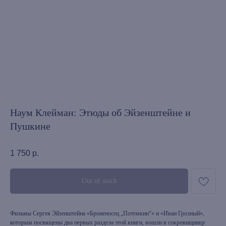
Наум Клейман: Этюды об Эйзенштейне и
Пушкине
1 750
р.
Out of stock
Фильмы Сергея Эйзенштейна «Броненосец „Потемкин“» и «Иван Грозный»,
которым посвящены два первых раздела этой книги, вошли в сокровищницу