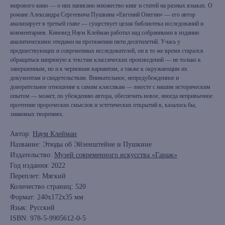
мирового кино — о них написано множество книг и статей на разных языках. О
романе Александра Сергеевича Пушкина «Евгений Онегин» — его автор
анализирует в третьей главе — существует целая библиотека исследований и
комментариев. Киновед Наум Клейман работал над собранными в издании
аналитическими этюдами на протяжении пяти десятилетий. Учась у
предшествующих и современных исследователей, он в то же время старался
обращаться напрямую к текстам классических произведений — не только к
завершенным, но и к черновым вариантам, а также к окружающим их
документам и свидетельствам. Внимательное, непредубежденное и
доверительное отношение к самим классикам — вместе с нашим историческим
опытом — может, по убеждению автора, обеспечить новое, иногда непривычное
прочтение пророческих смыслов и эстетических открытий в, казалось бы,
знакомых творениях.
Автор:
Наум Клейман
Название: Этюды об Эйзенштейне и Пушкине
Издательство:
Музей современного искусства «Гараж»
Год издания: 2022
Переплет: Мягкий
Количество страниц: 520
Формат: 240x172x35 мм
Язык: Русский
ISBN: 978-5-9905612-0-5