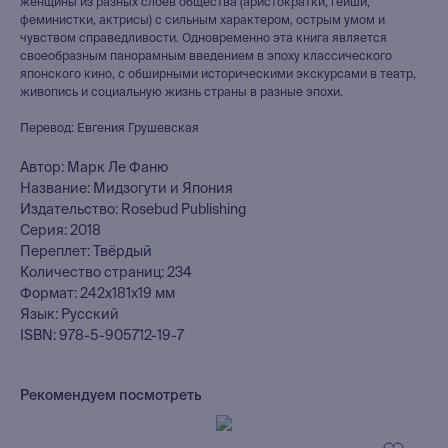
женщины из разных слоев общества (аристократки, гейши,
феминистки, актрисы) с сильным характером, острым умом и
чувством справедливости. Одновременно эта книга является
своеобразным панорамным введением в эпоху классического
японского кино, с обширными историческими экскурсами в театр,
живопись и социальную жизнь страны в разные эпохи.
Перевод: Евгения Грушевская
Автор: Марк Ле Фаню
Название: Мидзогути и Япония
Издательство: Rosebud Publishing
Серия: 2018
Переплет: Твёрдый
Количество страниц: 234
Формат: 242x181x19 мм
Язык: Русский
ISBN: 978-5-905712-19-7
Рекомендуем посмотреть