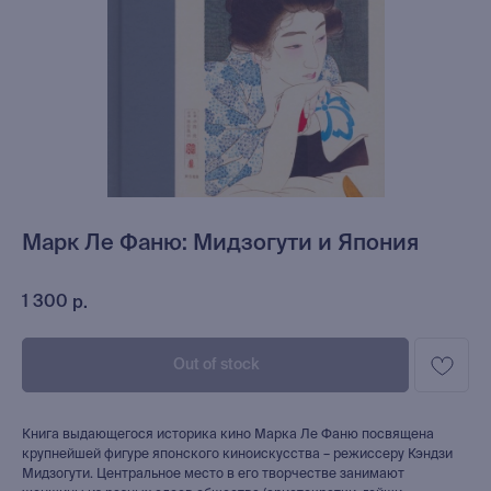
Марк Ле Фаню: Мидзогути и Япония
1 300
р.
Out of stock
Книга выдающегося историка кино Марка Ле Фаню посвящена
крупнейшей фигуре японского киноискусства – режиссеру Кэндзи
Мидзогути. Центральное место в его творчестве занимают