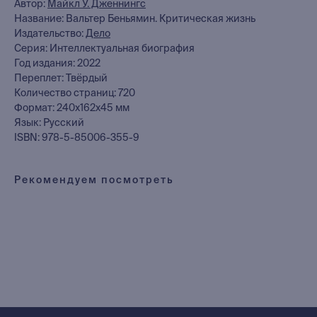
Автор:
Майкл У. Дженнингс
Название: Вальтер Беньямин. Критическая жизнь
книжный интернет-магазин
Издательство:
Дело
из Петербурга
Серия: Интеллектуальная биография
Год издания: 2022
Переплет: Твёрдый
Каталог
Количество страниц: 720
Новинки
Формат: 240x162x45 мм
Редкости
Язык: Русский
ISBN: 978-5-85006-355-9
Выбор Бартлби
Предзаказ
Издательская программа
Рекомендуем посмотреть
О Компании
Доставка и оплата
Мерч
Ищу книгу