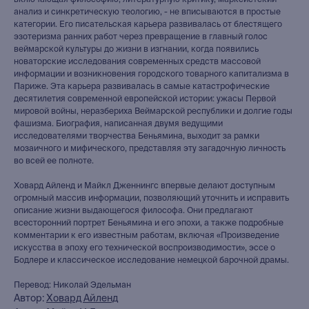
включающая философию, литературную критику, марксистский
анализ и синкретическую теологию, - не вписываются в простые
категории. Его писательская карьера развивалась от блестящего
эзотеризма ранних работ через превращение в главный голос
веймарской культуры до жизни в изгнании, когда появились
новаторские исследования современных средств массовой
информации и возникновения городского товарного капитализма в
Париже. Эта карьера развивалась в самые катастрофические
десятилетия современной европейской истории: ужасы Первой
мировой войны, неразбериха Веймарской республики и долгие годы
фашизма. Биография, написанная двумя ведущими
исследователями творчества Беньямина, выходит за рамки
мозаичного и мифического, представляя эту загадочную личность
во всей ее полноте.
Ховард Айленд и Майкл Дженнингс впервые делают доступным
огромный массив информации, позволяющий уточнить и исправить
описание жизни выдающегося философа. Они предлагают
всесторонний портрет Беньямина и его эпохи, а также подробные
комментарии к его известным работам, включая «Произведение
искусства в эпоху его технической воспроизводимости», эссе о
Бодлере и классическое исследование немецкой барочной драмы.
Перевод: Николай Эдельман
Автор:
Ховард Айленд