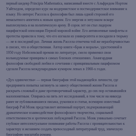
первый шедевр Principia Mathematica, написанный вместе с Альфредом Нортом
Уайтхедом, определил курс на модернистское и постмодернистское внимание к
языку. Но интерес Рассела к философии был лишь одной стороной его
ненасытного аппетита к новым идеям. Его энергия и энтузиазм вскоре
выплеснулись и на политическую арену. В сорок лет он стал лидером
пацифистской оппозиции Первой мировой войне. Его антивоенные памфлеты и
протесты привели к тому, что его изгнали из университета и посадили в тюрьму
— не в последний раз. Личная жизнь Рассела отмечена той же неразборчивостью
в связях, что и общественная. Автор книги «Брак и мораль», удостоенной в
1950 году Нобелевской премии по литературе, смело применил свои
вольнодумные принципы в самых близких отношениях. Авангардная
философия свободной любви в сочетании с принципиальным пацифизмом
сделали Рассела международным кумиром левых в 1960-х годах.
«Дух одиночества» — первая биография этой выдающейся личности, где
предпринята попытка заглянуть за завесу общественной жизни Рассела и
раскрыть сложный и даже противоречивый характер, до сих пор остававшийся
малопонятным. Опираясь на пять лет исследований, в том числе на никогда
ранее не публиковавшиеся письма, рукописи и статьи, всемирно известный
биограф Рэй Монк представляет интимный портрет, подчеркивающий
драматическое взаимодействие философского творчества, социальной
ответственности и эротических побуждений Рассела. Монк уникально сочетает
глубокое интеллектуальное понимание работы Рассела с проницательностью к
характеру и желанием создать превосходный литературный труд, эпическую
биографию масштаба романа.