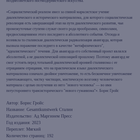
позднесоветского постмодернистского искусства.
«Социалистический реализм имел за спиной марксистское учение
диалектического и исторического материализма, для которого социалистическая
революция есть завершающий этап на пути диалектического развития, чьи
промежуточные ступени служат своего рода прообразами, символами,
предвосхищениями этого последнего и абсолютного события. Отсюда и
возникла та сталинская диалектическая радикализация авангарда, которая
вызвала поражение последнего в качестве "метафизического",
"идеалистического" течения. Для авангарда его собственный проект являлся
абсолютной, а не диалектической оппозицией прошлому. Поэтому авангард не
смог устоять перед тотальной диалектической иронией сталинизма с ее
отрицанием отрицания, что на практическом языке диалектического
материализма означало двойное уничтожение, то есть бесконечное уничтожение
уничтожающего, чистку чистящих, мистическую возгонку человеческого
материала с целью получения из него "нового человека" — во имя
потустороннего трансисторического "нового гуманизма"». Борис Гройс
Автор: Борис Гройс
Название: Gesamtkunstwerk Сталин
Издательство: Ад Маргинем Пресс
Год издания: 2023
Переплет: Мягкий
Количество страниц: 192