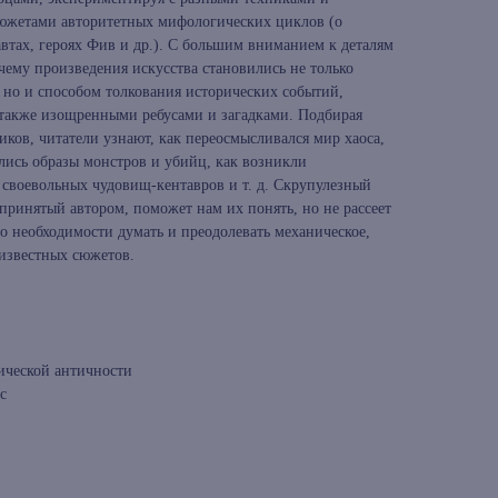
сюжетами авторитетных мифологических циклов (о
автах, героях Фив и др.). С большим вниманием к деталям
очему произведения искусства становились не только
 но и способом толкования исторических событий,
также изощренными ребусами и загадками. Подбирая
ков, читатели узнают, как переосмысливался мир хаоса,
лись образы монстров и убийц, как возникли
 своевольных чудовищ-кентавров и т. д. Скрупулезный
принятый автором, поможет нам их понять, но не рассеет
 о необходимости думать и преодолевать механическое,
известных сюжетов.
ической античности
с