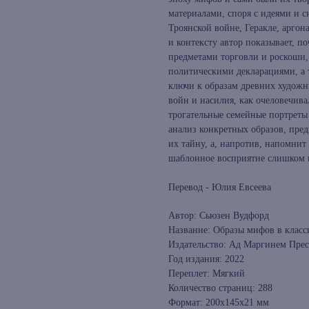
материалами, споря с идеями и 
Троянской войне, Геракле, аргон
и контексту автор показывает, п
предметами торговли и роскоши,
политическими декларациями, а 
ключи к образам древних художни
войн и насилия, как очеловечива
трогательные семейные портреты
анализ конкретных образов, пред
их тайну, а, напротив, напомнит
шаблонное восприятие слишком 
Перевод - Юлия Евсеева
Автор: Сьюзен Вудфорд
Название: Образы мифов в класс
Издательство: Ад Маргинем Прес
Год издания: 2022
Переплет: Мягкий
Количество страниц: 288
Формат: 200x145x21 мм