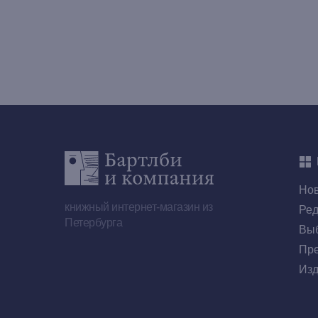
Но
книжный интернет-магазин из
Ред
Петербурга
Выб
Пре
Изд