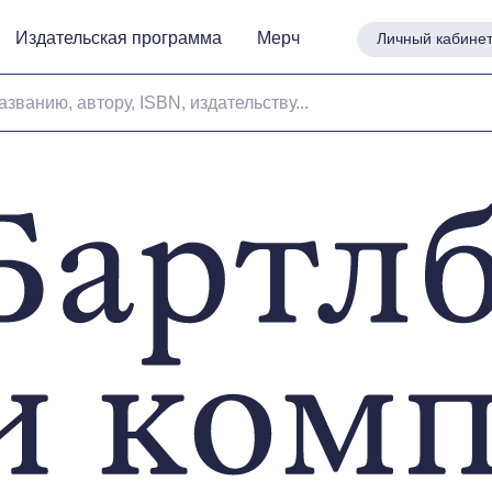
Издательская программа
Издательская программа
Мерч
Мерч
Личный кабине
Личный кабине
азванию, автору, ISBN, издательству...