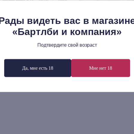
Рады видеть вас в магазин
«Бартлби и компания»
енсрайх Хундертвассер:
Келли Гровье: Искусство с
Подтвердите свой возраст
расные пути. Размышления об
1 500
р.
сстве и жизни
70
р.
Да, мне есть 18
Мне нет 18
В корзину
В корзину