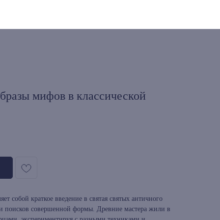
бразы мифов в классической
ет собой краткое введение в святая святых античного
 и поисков совершенной формы. Древние мастера жили в
рцами, экспериментируя с разными техниками и