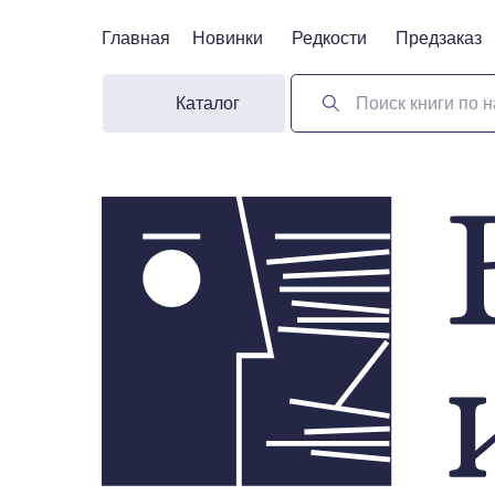
Главная
Главная
Новинки
Новинки
Редкости
Редкости
Предзаказ
Предзаказ
Каталог
Поиск книги по н