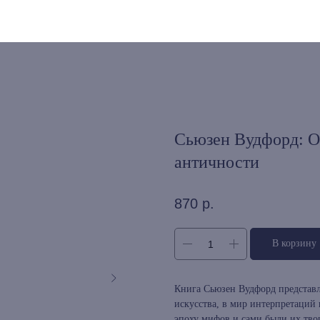
Сьюзен Вудфорд: О
античности
870
р.
В корзину
Книга Сьюзен Вудфорд представля
искусства, в мир интерпретаций
эпоху мифов и сами были их тво