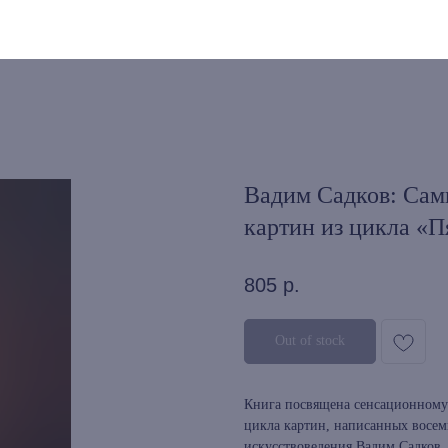
Вадим Садков: Сам
картин из цикла «П
805
р.
Out of stock
Книга посвящена сенсационному 
цикла картин, написанных восем
искусствоведения Вадим Садков, 