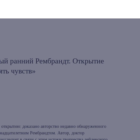
ый ранний Рембрандт. Открытие
ять чувств»
открытию: доказано авторство недавно обнаруженного
надцатилетним Рембрандтом. Автор, доктор
исследует в связи с этим истоки творчества лейденского