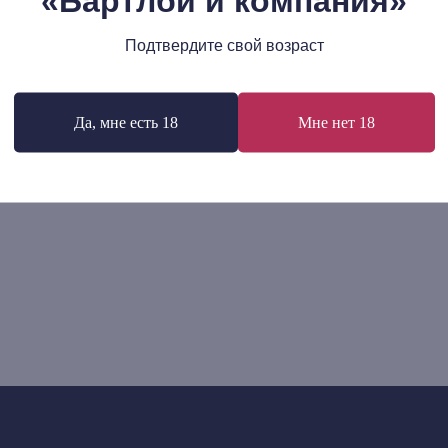
«Бартлби и компания»
В корзину
В корзину
Подтвердите свой возраст
Да, мне есть 18
Мне нет 18