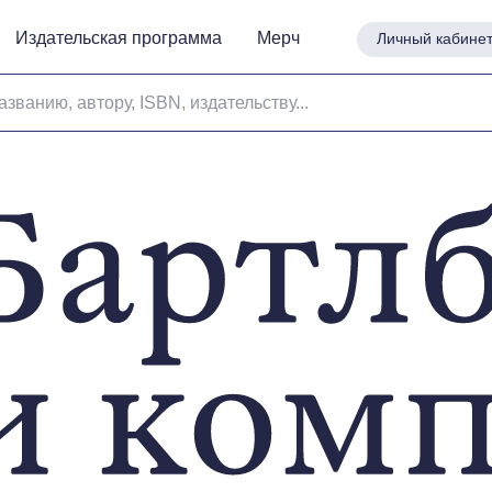
Издательская программа
Издательская программа
Мерч
Мерч
Личный кабине
Личный кабине
азванию, автору, ISBN, издательству...