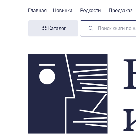
Главная
Главная
Новинки
Новинки
Редкости
Редкости
Предзаказ
Предзаказ
Каталог
Поиск книги по н