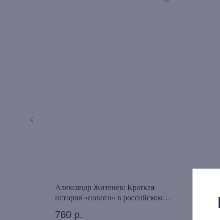
Александр Житенев: Краткая
Март
вой Европе
история «нового» в российском
бунт
дискурсе об искусстве
Лонд
760
р.
1 2