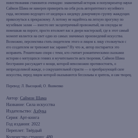
повествования становится очевидно: знаменитый историк и популяризатор науки
Саймон Шама не намерен примерять на себя роль авторитетного музейного
гида, неспешно ведущего от шедевра к шедевру доверчивую группу жаждущих
прикоснуться к прекрасному. А потому не надейтесь на легкую прогулку по
музейным залам — вместо нее эксцентричный провожатый, ни секунды не
помешкав на пороге, просто втолкнет вас в двери мастерской, где в этот самый
момент является на свет одно из самых значимых произведений искусства.
Возможно, перспектива стать свидетелем этого и лицом к лицу столкнуться с
его создателем не тревожит вас заранее? Ну что ж, автор постарается это
исправить. Решительно споря с теми, кто считает романтическими сказками
истории о мятущихся гениях и мучительности акта творения, Саймон Шама
бесстрашно рассуждает о мощи, которой невозможно противостоять, о
непреодолимой жажде, о сокрушительной страсти — о преобразующей силе
искусства, перед лицом которой оказываются бессильны и зритель, и сам творец.
Перевод: Л. Высоцкий, О. Якименко
Автор:
Саймон Шама
Название: Сила искусства
Издательство:
Азбука
Серия: Арт-книга
Год издания: 2022
Переплет: Твёрдый
Количество страниц: 480