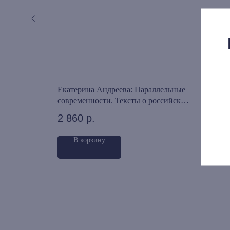
скву!
Екатерина Андреева: Параллельные
Свет
современности. Тексты о российском
Ремб
искусстве 1980-2010-х годов
2 860
р.
1 8
В корзину