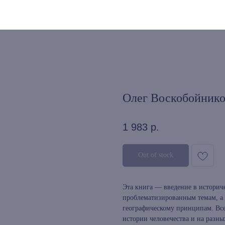
Олег Воскобойников
1 983
р.
Out of stock
Эта книга — введение в историч
проблематизированным темам, а
географическому принципам. Все
истории человечества и на разны