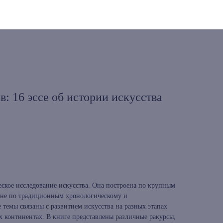
: 16 эссе об истории искусства
еское исследование искусства. Она построена по крупным
 не по традиционным хронологическому и
 темы связаны с развитием искусства на разных этапах
х континентах. В книге представлены различные ракурсы,