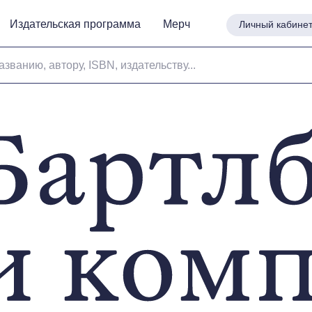
Издательская программа
Издательская программа
Мерч
Мерч
Личный кабине
Личный кабине
азванию, автору, ISBN, издательству...