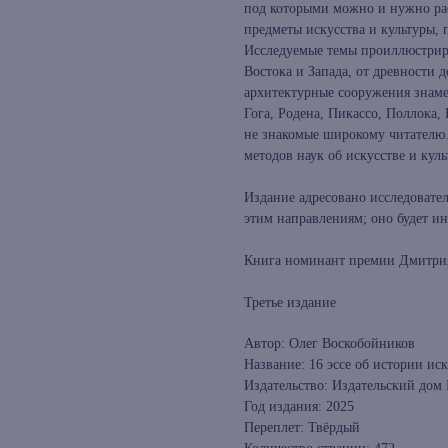
под которыми можно и нужно рас
предметы искусства и культуры, п
Исследуемые темы проиллюстрир
Востока и Запада, от древности 
архитектурные сооружения знам
Гога, Родена, Пикассо, Поллока,
не знакомые широкому читателю
методов наук об искусстве и куль
Издание адресовано исследовате
этим направлениям; оно будет ин
Книга номинант премии Дмитрия
Третье издание
Автор: Олег Воскобойников
Название: 16 эссе об истории иск
Издательство: Издательский до
Год издания: 2025
Переплет: Твёрдый