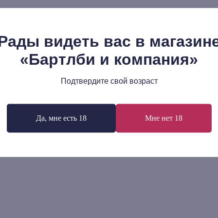
Рады видеть вас в магазин
«Бартлби и компания»
Подтвердите свой возраст
лана Алперс: Предприятие
Клэр Бишоп: Искусство и
рандта. Мастерская и рынок
760
р.
00
р.
Да, мне есть 18
Мне нет 18
В корзину
В корзину