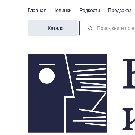
Главная
Главная
Новинки
Новинки
Редкости
Редкости
Предзаказ
Предзаказ
Каталог
Поиск книги по н