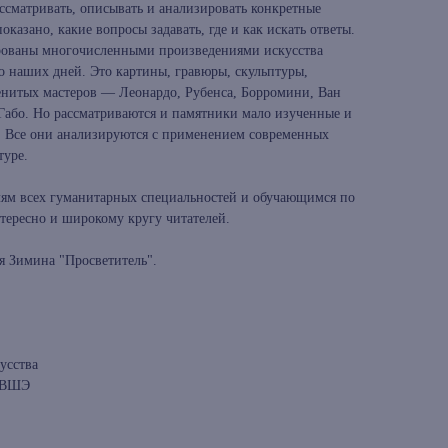
сматривать, описывать и анализировать конкретные
оказано, какие вопросы задавать, где и как искать ответы.
ованы многочисленными произведениями искусства
до наших дней. Это картины, гравюры, скульптуры,
енитых мастеров — Леонардо, Рубенса, Борромини, Ван
 Габо. Но рассматриваются и памятники мало изученные и
. Все они анализируются с применением современных
туре.
лям всех гуманитарных специальностей и обучающимся по
тересно и широкому кругу читателей.
 Зимина "Просветитель".
усства
м ВШЭ