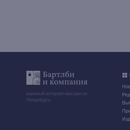
Но
книжный интернет-магазин из
Ред
Петербурга
Выб
Пре
Изд