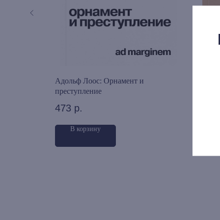
Адольф Лоос: Орнамент и
Эль 
преступление
иску
473
р.
921
В корзину