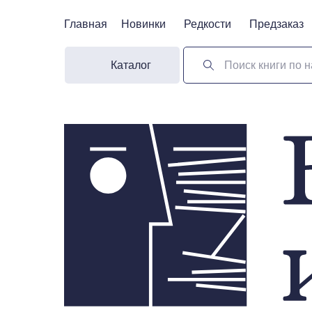
Главная
Главная
Новинки
Новинки
Редкости
Редкости
Предзаказ
Предзаказ
Каталог
Поиск книги по н