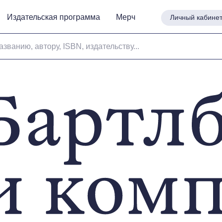
Издательская программа
Издательская программа
Мерч
Мерч
Личный кабине
Личный кабине
азванию, автору, ISBN, издательству...