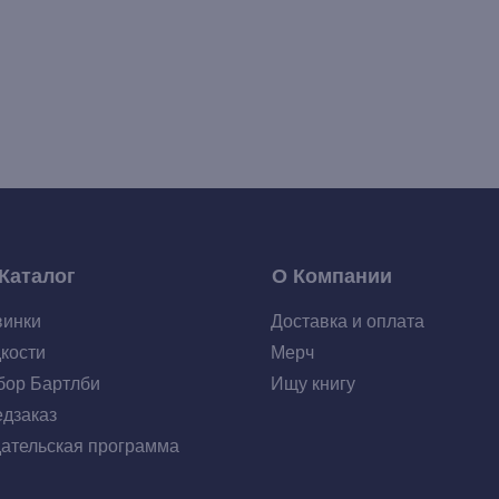
Каталог
О Компании
винки
Доставка и оплата
кости
Мерч
ор Бартлби
Ищу книгу
дзаказ
ательская программа