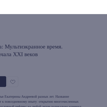
а: Мультиэкранное время.
чала XXI веков
ьи Екатерины Андреевой разных лет. Название
ет к повседневному опыту: открытию многочисленных
т условный рефлекс на любой экран радикально изменил