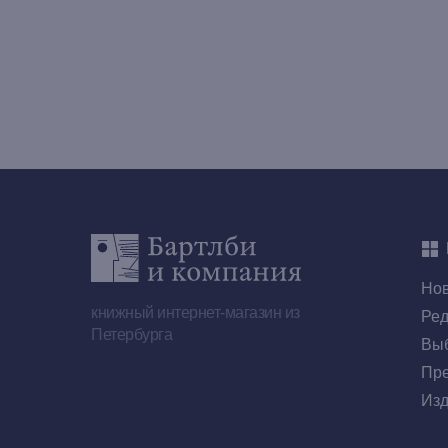
Но
книжный интернет-магазин из
Ред
Петербурга
Выб
Пре
Изд