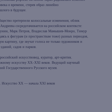
века о времени, стерев образ линейно
шлого в будущее.
общество претерпели колоссальные изменения, облик
 Андреева сосредотачивается на российском контексте:
 Пунин, Марк Петров, Владислав Мамышев-Монро, Тимур
аясь к фигурам (и пространствам тоже) разных периодов,
ю картину, где звучат голоса не только художников и
 зданий, садов и парков.
оссийский искусствовед, куратор, арт-критик.
бежному искусству XX–XXI веков. Ведущий научный
ий Государственного Русского музея.
. Искусство XX — начала XXI веков