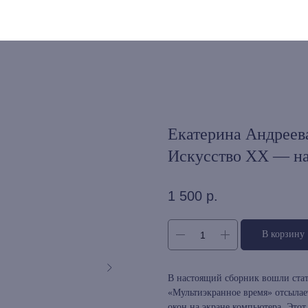
Екатерина Андреев
Искусство XX — на
1 500
р.
В корзину
В настоящий сборник вошли стат
«Мультиэкранное время» отсыла
окон на экране компьютера. Это