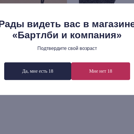
Рады видеть вас в магазин
«Бартлби и компания»
Подтвердите свой возраст
Лисицкий: Преодоление
Александр Боровский: Ис
сства. Избранные тексты
искусства для собак
р.
1 670
р.
Да, мне есть 18
Мне нет 18
В корзину
В корзину