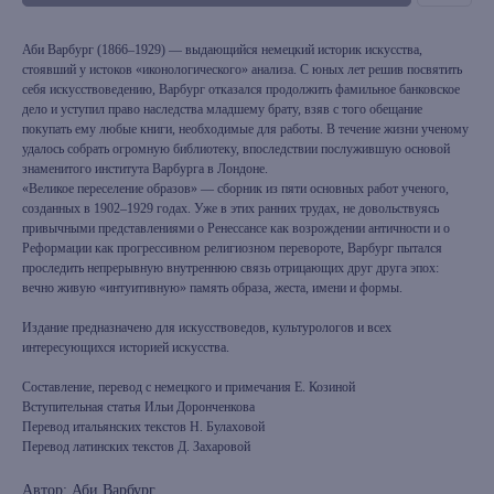
Аби Варбург (1866–1929) — выдающийся немецкий историк искусства,
стоявший у истоков «иконологического» анализа. С юных лет решив посвятить
себя искусствоведению, Варбург отказался продолжить фамильное банковское
дело и уступил право наследства младшему брату, взяв с того обещание
покупать ему любые книги, необходимые для работы. В течение жизни ученому
удалось собрать огромную библиотеку, впоследствии послужившую основой
знаменитого института Варбурга в Лондоне.
«Великое переселение образов» — сборник из пяти основных работ ученого,
созданных в 1902–1929 годах. Уже в этих ранних трудах, не довольствуясь
привычными представлениями о Ренессансе как возрождении античности и о
Реформации как прогрессивном религиозном перевороте, Варбург пытался
проследить непрерывную внутреннюю связь отрицающих друг друга эпох:
вечно живую «интуитивную» память образа, жеста, имени и формы.
Издание предназначено для искусствоведов, культурологов и всех
интересующихся историей искусства.
Составление, перевод с немецкого и примечания Е. Козиной
Вступительная статья Ильи Доронченкова
Перевод итальянских текстов Н. Булаховой
Перевод латинских текстов Д. Захаровой
Автор:
Аби Варбург