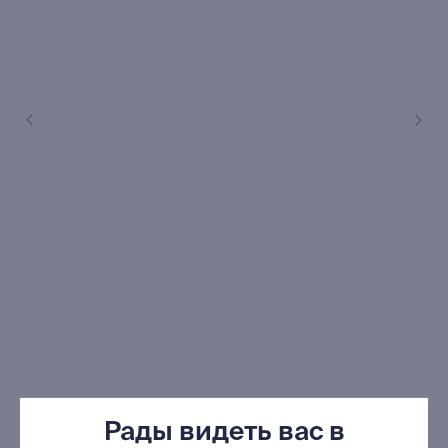
книжный интернет-магазин из
Петербурга
Каталог
Новинки
Редкости
Выбор Бартлби
Предзаказ
Издательская программа
О Компании
Рады видеть вас в
Доставка и оплата