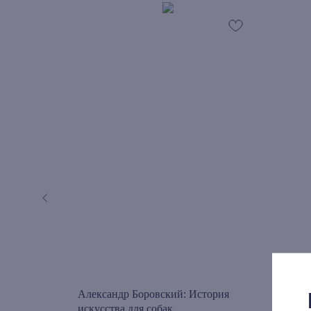
ь. Эссе об
Александр Боровский: История
Миха
искусства для собак
совр