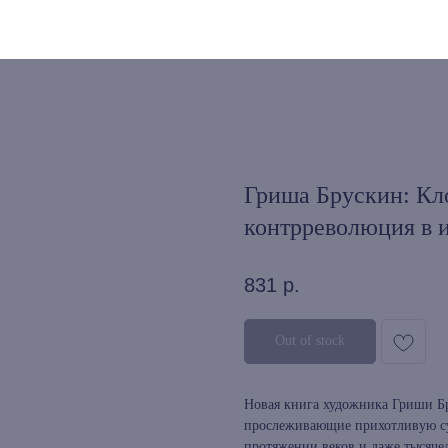
Гриша Брускин: Кл
контрреволюция в 
831
р.
Out of stock
Новая книга художника Гриши Б
прослеживающие прихотливую суд
протяжении веков и даже тысяче