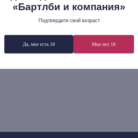
331
р.
«Бартлби и компания»
90
р.
Подтвердите свой возраст
В корзину
В корзину
Да, мне есть 18
Мне нет 18