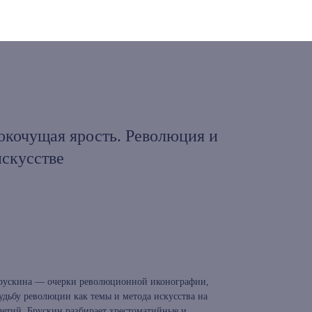
окочущая ярость. Революция и
искусстве
рускина — очерки революционной иконографии,
ьбу революции как темы и метода искусства на
летий. Брускин разбирает хрестоматийные и