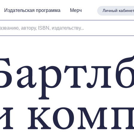
Издательская программа
Издательская программа
Мерч
Мерч
Личный кабине
Личный кабине
азванию, автору, ISBN, издательству...