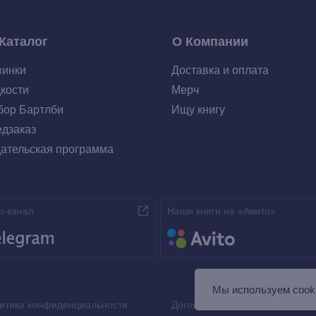
Каталог
О Компании
винки
Доставка и оплата
кости
Мерч
ор Бартлби
Ищу книгу
дзаказ
ательская программа
m-канал
Наши книги на «Авито»
Мы используем сooki
итика конфиденциальности
Договор оферты