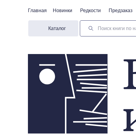
Главная
Главная
Новинки
Новинки
Редкости
Редкости
Предзаказ
Предзаказ
Каталог
Поиск книги по н