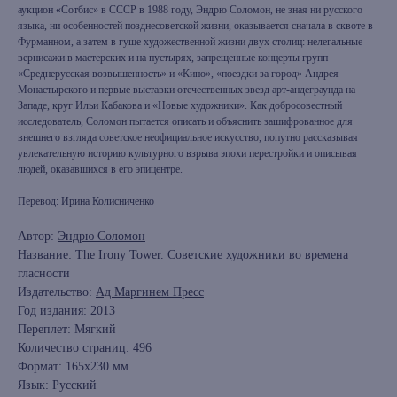
аукцион «Сотбис» в СССР в 1988 году, Эндрю Соломон, не зная ни русского
языка, ни особенностей позднесоветской жизни, оказывается сначала в сквоте в
Фурманном, а затем в гуще художественной жизни двух столиц: нелегальные
вернисажи в мастерских и на пустырях, запрещенные концерты групп
«Среднерусская возвышенность» и «Кино», «поездки за город» Андрея
Монастырского и первые выставки отечественных звезд арт-андеграунда на
Западе, круг Ильи Кабакова и «Новые художники». Как добросовестный
исследователь, Соломон пытается описать и объяснить зашифрованное для
внешнего взгляда советское неофициальное искусство, попутно рассказывая
увлекательную историю культурного взрыва эпохи перестройки и описывая
людей, оказавшихся в его эпицентре.
Перевод: Ирина Колисниченко
Автор:
Эндрю Соломон
Название: The Irony Tower. Советские художники во времена
гласности
Издательство:
Ад Маргинем Пресс
Год издания: 2013
Переплет: Мягкий
Количество страниц: 496
Формат: 165x230 мм
Язык: Русский