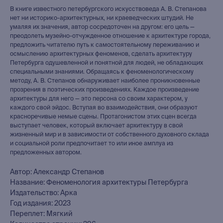
В книге известного петербургского искусствоведа А. В. Степанова
нет ни историко-архитектурных, ни краеведческих штудий. Не
умаляя их значения, автор сосредоточен на другом: его цель —
преодолеть музейно-отчужденное отношение к архитектуре города,
предложить читателю путь к самостоятельному переживанию и
осмыслению архитектурных феноменов, сделать архитектуру
Петербурга одушевленной и понятной для людей, не обладающих
специальными знаниями. Обращаясь к феноменологическому
методу, А. В. Степанов обнаруживает наиболее проникновенные
прозрения в поэтических произведениях. Каждое произведение
архитектуры для него — это персона со своим характером, у
каждого свой эйдос. Вступая во взаимодействия, они образуют
красноречивые немые сцены. Протагонистом этих сцен всегда
выступает человек, который включает архитектуру в свой
жизненный мир и в зависимости от собственного духовного склада
и социальной роли предпочитает то или иное амплуа из
предложенных автором.
Автор: Александр Степанов
Название: Феноменология архитектуры Петербурга
Издательство: Арка
Год издания: 2023
Переплет: Мягкий