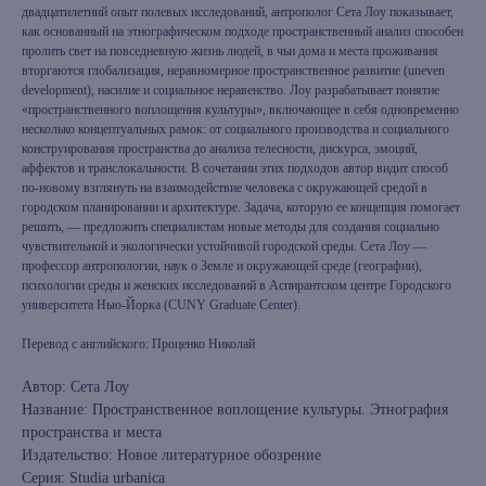
двадцатилетний опыт полевых исследований, антрополог Сета Лоу показывает,
как основанный на этнографическом подходе пространственный анализ способен
пролить свет на повседневную жизнь людей, в чьи дома и места проживания
вторгаются глобализация, неравномерное пространственное развитие (uneven
development), насилие и социальное неравенство. Лоу разрабатывает понятие
«пространственного воплощения культуры», включающее в себя одновременно
несколько концептуальных рамок: от социального производства и социального
конструирования пространства до анализа телесности, дискурса, эмоций,
аффектов и транслокальности. В сочетании этих подходов автор видит способ
по-новому взглянуть на взаимодействие человека с окружающей средой в
городском планировании и архитектуре. Задача, которую ее концепция помогает
решить, — предложить специалистам новые методы для создания социально
чувствительной и экологически устойчивой городской среды. Сета Лоу —
профессор антропологии, наук о Земле и окружающей среде (географии),
психологии среды и женских исследований в Аспирантском центре Городского
университета Нью-Йорка (CUNY Graduate Center).
Перевод с английского: Проценко Николай
Автор: Сета Лоу
Название: Пространственное воплощение культуры. Этнография
пространства и места
Издательство: Новое литературное обозрение
Серия: Studia urbanica